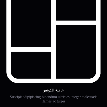
عاقبة الكونغو
Suscipit adipipiscing bibendum ultricies integer malesuada
fames ac turpis.