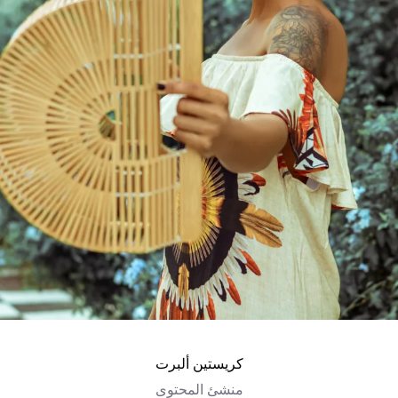
كريستين ألبرت
منشئ المحتوى