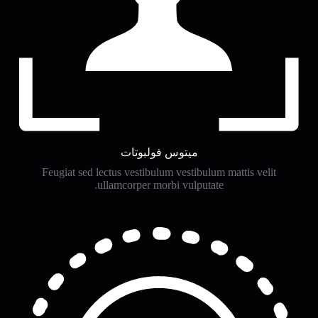
ميتوس فولبوتات
Feugiat sed lectus vestibulum vestibulum mattis velit
ullamcorper morbi vulputate.