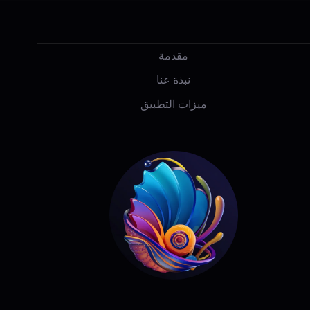
ي
د
ا
ل
إ
مقدمة
ل
ك
نبذة عنا
ت
ر
ميزات التطبيق
و
ن
ي
*