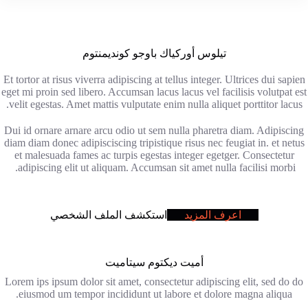
تيلوس أوركياك باوجو كونديمنتوم
Et tortor at risus viverra adipiscing at tellus integer. Ultrices dui sapien
eget mi proin sed libero. Accumsan lacus lacus vel facilisis volutpat est
velit egestas. Amet mattis vulputate enim nulla aliquet porttitor lacus.
Dui id ornare arnare arcu odio ut sem nulla pharetra diam. Adipiscing
diam diam donec adipisciscing tripistique risus nec feugiat in. et netus
et malesuada fames ac turpis egestas integer egetger. Consectetur
adipiscing elit ut aliquam. Accumsan sit amet nulla facilisi morbi.
اعرف المزيد
استكشف الملف الشخصي
أميت ديكتوم سيتاميت
Lorem ips ipsum dolor sit amet, consectetur adipiscing elit, sed do do
eiusmod um tempor incididunt ut labore et dolore magna aliqua.