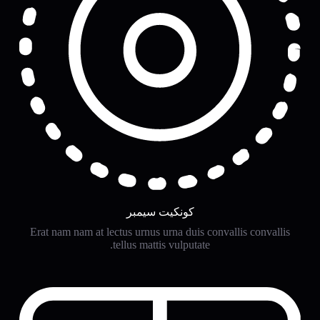
كونكيت سيمبر
Erat nam nam at lectus urnus urna duis convallis convallis
tellus mattis vulputate.