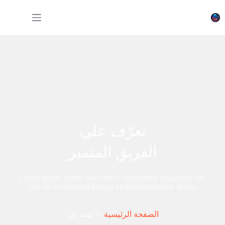
خطي
لى
لمحتوى
تعرّف على
الفريق المتميز
Lorem ipsum ipsum dolor amet، consectetur adipiscing elit،
sed do do eiusmod tempor incidididunt labore dolore.
الصفحة الرئيسية
نبذة عن