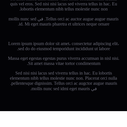
quis vel eros. Sed nisi nisi lacus sed viverra tellus in hac. Eu
lobortis elementum nibh tellus molestie nunc non.
Tellus orci ac auctor augue augue mauris. في mollis nunc sed
id. Mi eget mauris pharetra et ultrices neque ornare.
Lorem ipsum ipsum dolor sit amet، consectetur adipiscing elit،
sed do do eiusmod temporidunt incididunt ut labore.
Massa eget egestas egestas purus viverra accumsan in nisl nisi.
Sit amet massa vitae tortor condimentum.
Sed nisi nisi lacus sed viverra tellus in hac. Eu lobortis
elementum nibh tellus molestie nunc non. Placerat orci nulla
pellentesque dignissim. Tellus orci ac augctor augue mauris.
في mollis nunc sed idmi eget mauris.