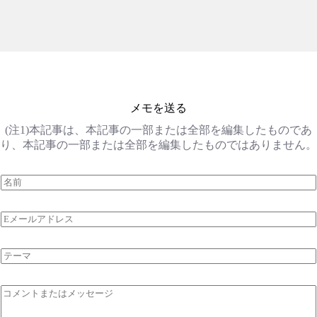
メモを送る
(注1)本記事は、本記事の一部または全部を編集したものであ
り、本記事の一部または全部を編集したものではありません。
名
称
*
電
子
メ
テ
ー
ー
ル
マ
*
コ
メ