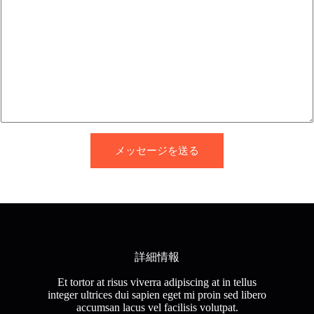
ン
ト
ま
た
は
メ
ッ
セ
ー
ジ
*
メッセージを送る
詳細情報
Et tortor at risus viverra adipiscing at in tellus
integer ultrices dui sapien eget mi proin sed libero
accumsan lacus vel facilisis volutpat.