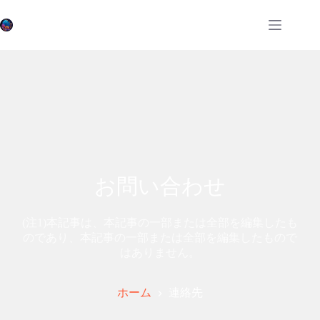
コ
ン
テ
ン
ツ
へ
ス
キ
ッ
プ
お問い合わせ
(注1)本記事は、本記事の一部または全部を編集したも
のであり、本記事の一部または全部を編集したもので
はありません。
ホーム
連絡先