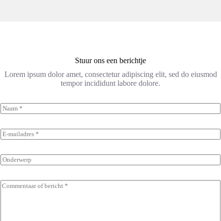
Stuur ons een berichtje
Lorem ipsum dolor amet, consectetur adipiscing elit, sed do eiusmod
tempor incididunt labore dolore.
N
a
a
m
E
*
-
m
a
O
i
n
l
d
*
e
C
r
o
w
m
e
m
r
e