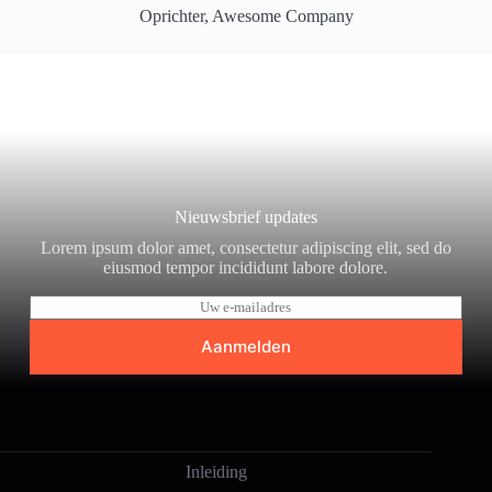
Oprichter, Awesome Company
Nieuwsbrief updates
Lorem ipsum dolor amet, consectetur adipiscing elit, sed do
eiusmod tempor incididunt labore dolore.
E
-
m
Aanmelden
a
i
l
*
Inleiding