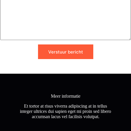
p
n
t
a
a
r
o
f
b
e
r
Verstuur bericht
i
c
h
t
*
Meer informatie
Et tortor at risus viverra adipiscing at in tellus
integer ultrices dui sapien eget mi proin sed libero
accumsan lacus vel facilisis volutpat.