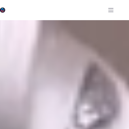
跳
至
內
容